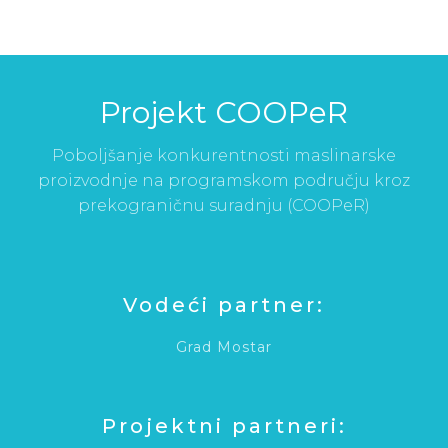
Projekt COOPeR
Poboljšanje konkurentnosti maslinarske
proizvodnje na programskom području kroz
prekograničnu suradnju (COOPeR)
Vodeći partner:
Grad Mostar
Projektni partneri: