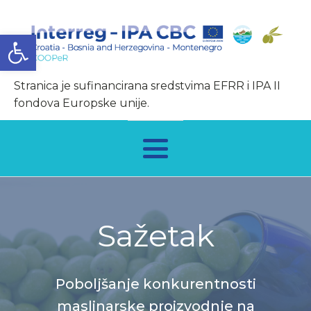
Open toolbar
Stranica je sufinancirana sredstvima EFRR i IPA II
fondova Europske unije.
Sažetak
Poboljšanje konkurentnosti
maslinarske proizvodnje na