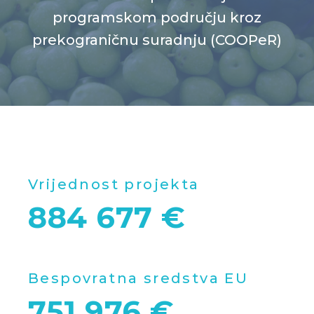
programskom području kroz
prekograničnu suradnju (COOPeR)
Vrijednost projekta
884 677 €
Bespovratna sredstva EU
751 976 €